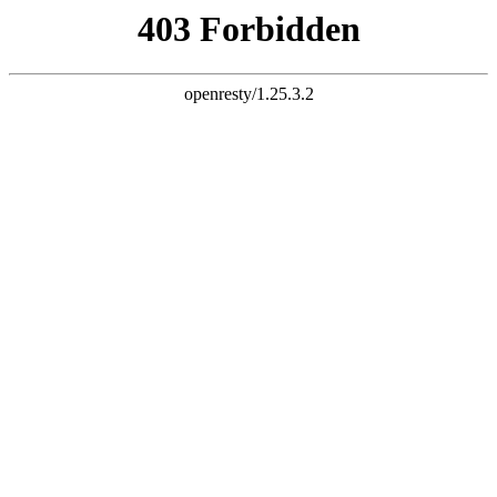
k8凯发旗舰
长富配资平台 炒股杠杆 股票杠杆 股票杠杆官网 杠杆炒股 配资
杠杆 配资炒股 炒股配资 10倍杠杆
首页
全部配资
股票配资
股票杠杆
炒股配资
实盘配资
炒股杠杆
已完结
连载中
欢迎来到长富配资平台 炒股杠杆 股票杠杆