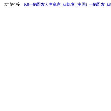
友情链接：
K8一触即发人生赢家
k8凯发_(中国)_一触即发
k